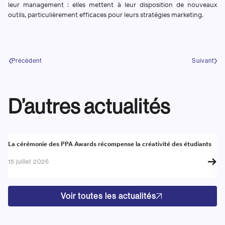
leur management : elles mettent à leur disposition de nouveaux
outils, particulièrement efficaces pour leurs stratégies marketing.
Précédent
Suivant
D’autres actualités
Actualité
A
La cérémonie des PPA Awards récompense la créativité des étudiants
Re
go
15 juillet 2026
17
Voir toutes les actualités