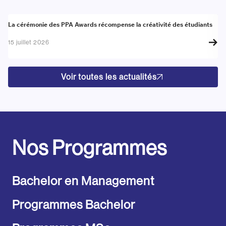
Actualité
A
La cérémonie des PPA Awards récompense la créativité des étudiants
Re
go
15 juillet 2026
17
Voir toutes les actualités
Nos Programmes
Bachelor en Management
Programmes Bachelor