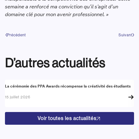
semaine a renforcé ma conviction qu’il s’agit d’un
domaine clé pour mon avenir professionnel. »
Précédent
Suivant
D’autres actualités
Actualité
A
La cérémonie des PPA Awards récompense la créativité des étudiants
Re
go
15 juillet 2026
17
Voir toutes les actualités