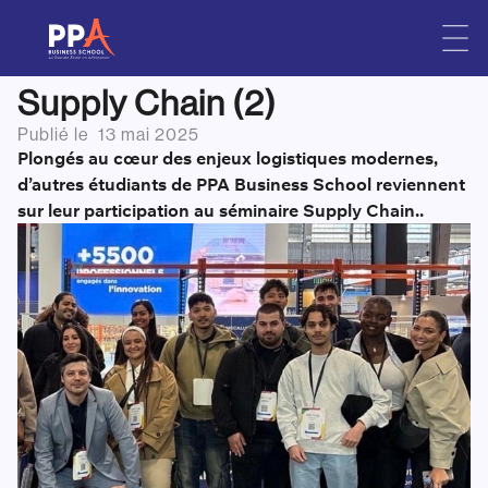
Nos étudiants témoignent –
Skip
to
Retour sur le séminaire
content
Supply Chain (2)
Publié le
13 mai 2025
Plongés au cœur des enjeux logistiques modernes,
d’autres étudiants de PPA Business School reviennent
sur leur participation au séminaire Supply Chain..