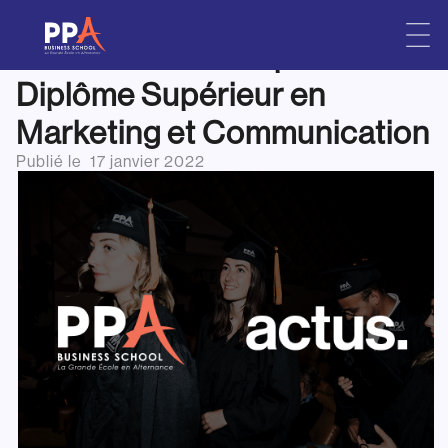
PPA Business School obtient
Skip
to
le VISA du MESRI pour son
content
Diplôme Supérieur en
Marketing et Communication
Publié le
17 janvier 2022