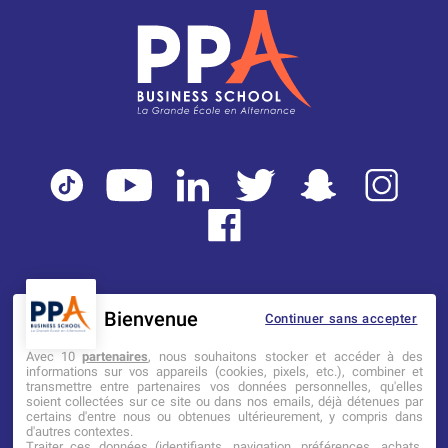
Bienvenue
Continuer sans accepter
Mentions légales
Tarifs
CGI
Avec 10
partenaires
, nous souhaitons stocker et accéder à des
informations sur vos appareils (cookies, pixels, etc.), combiner et
transmettre entre partenaires vos données personnelles, qu'elles
Établissement d’Enseignement
soient collectées sur ce site ou dans nos emails, déjà détenues par
Supérieur Technique Privé
certains d'entre nous ou obtenues ultérieurement, y compris dans
d'autres contextes.
Traiter ces données (identifiants, navigation, préférences, achats,