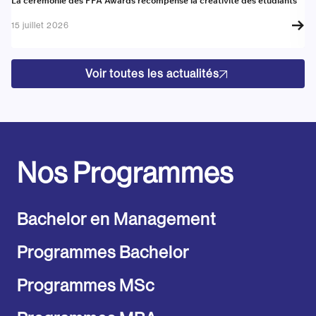
La cérémonie des PPA Awards récompense la créativité des étudiants
Re
go
15 juillet 2026
17
Voir toutes les actualités
Nos Programmes
Bachelor en Management
Programmes Bachelor
Programmes MSc