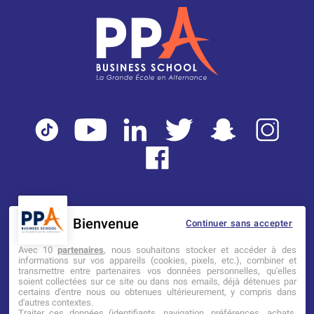
Bienvenue
Continuer sans accepter
Mentions légales
Tarifs
CGI
Avec 10
partenaires
, nous souhaitons stocker et accéder à des
informations sur vos appareils (cookies, pixels, etc.), combiner et
transmettre entre partenaires vos données personnelles, qu'elles
Établissement d’Enseignement
soient collectées sur ce site ou dans nos emails, déjà détenues par
Supérieur Technique Privé
certains d'entre nous ou obtenues ultérieurement, y compris dans
d'autres contextes.
Traiter ces données (identifiants, navigation, préférences, achats,