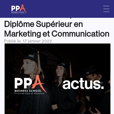
PPA Business School obtient
Skip
to
le VISA du MESRI pour son
content
Diplôme Supérieur en
Marketing et Communication
Publié le
17 janvier 2022