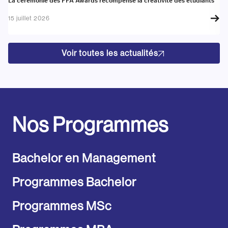
La cérémonie des PPA Awards récompense la créativité des étudiants
Re
go
15 juillet 2026
17
Voir toutes les actualités
Nos Programmes
Bachelor en Management
Programmes Bachelor
Programmes MSc