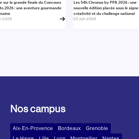
alité
Actualité
r sur la grande finale du Concours
Les 54h Chronos by PPA 2026 : une
to 2026 : une aventure gourmande
nouvelle édition placée sous le signe
umaine
créativité et du challenge national
in 2026
03 juin 2026
Nos campus
Aix-En-Provence
Bordeaux
Grenoble
Le Havre
Lille
Lyon
Montpellier
Nantes