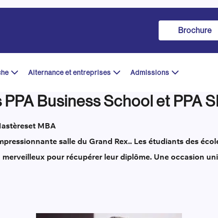
Brochure
che
Alternance et entreprises
Admissions
s PPA Business School et PPA 
astères
et MBA
’impressionnante salle du Grand Rex.. Les étudiants des éco
u merveilleux pour récupérer leur diplôme. Une occasion u