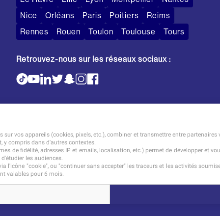
Nice
Orléans
Paris
Poitiers
Reims
Rennes
Rouen
Toulon
Toulouse
Tours
Retrouvez-nous sur les réseaux sociaux :
sur vos appareils (cookies, pixels, etc.), combiner et transmettre entre partenaires 
t, y compris dans d'autres contextes.
es de fidélité, adresses IP et emails, localisation, etc.) permet de développer et vo
 d'étudier les audiences.
a l'icône "cookie", ou "continuer sans accepter" les traceurs et les activités soum
Mentions légales
Tarifs
CGI
t valables pour 6 mois.