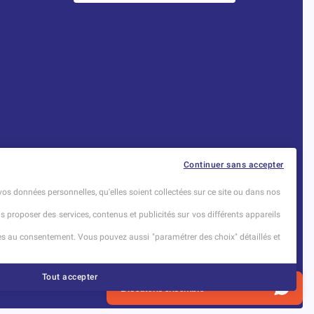
Établissement d’Enseignement
Continuer sans accepter
Supérieur Technique Privé
vos données personnelles, qu'elles soient collectées sur ce site ou dans nos
Dernière mise à jour : Novembre 2025
us proposer des services, contenus et publicités sur vos différents appareils
ises au consentement. Vous pouvez aussi "paramétrer des choix" détaillés et
Tout accepter
1
Discutons ensemble