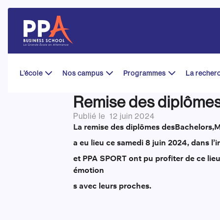
Skip
to
content
L’école
Nos campus
Programmes
La recher
Remise des diplôme
Publié le
12 juin 2024
La remise des diplômes des
Bachelors
,
M
a eu lieu ce samedi 8 juin 2024, dans l
et PPA SPORT ont pu profiter de ce lie
émotion
s avec leurs proches.