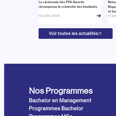
Actualité
Actu
La cérémonie des PPA Awards
Retou
récompense la créativité des étudiants
Boga
et h
15 juillet 2026
17 ju
Voir toutes les actualités
Nos Programmes
Bachelor en Management
Programmes Bachelor