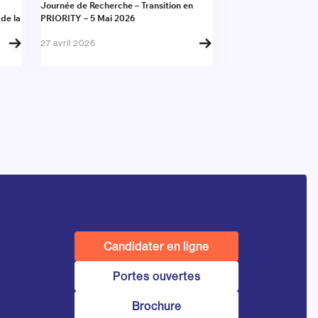
Actualité
Journée de Recherche – Transition en
 de la
PRIORITY – 5 Mai 2026
27 avril 2026
Candidater en ligne
Portes ouvertes
Brochure