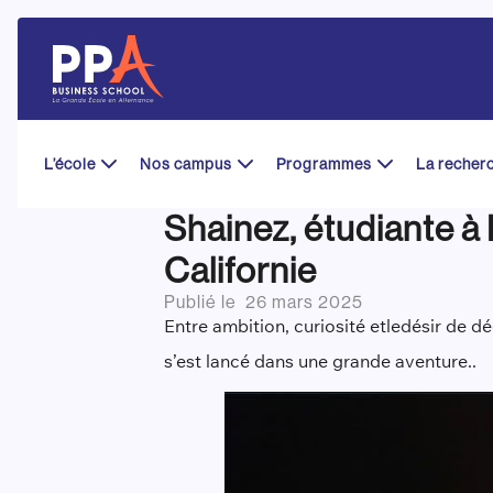
Skip
to
content
L’école
Nos campus
Programmes
La recher
Shainez, étudiante à
Californie
Publié le
26 mars 2025
Entre ambition
, curiosité et
le
désir de d
s’est lancé dans une grande aventure
..