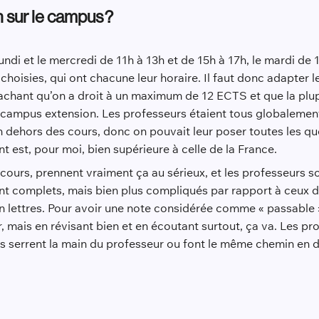
n sur le campus ?
lundi et le mercredi de 11h à 13h et de 15h à 17h, le mardi de 1
oisies, qui ont chacune leur horaire. Il faut donc adapter l
en sachant qu’on a droit à un maximum de 12 ECTS et que la pl
e campus extension. Les professeurs étaient tous globalement 
en dehors des cours, donc on pouvait leur poser toutes les qu
t est, pour moi, bien supérieure à celle de la France.
s cours, prennent vraiment ça au sérieux, et les professeurs s
ent complets, mais bien plus compliqués par rapport à ceux 
t en lettres. Pour avoir une note considérée comme « passable
, mais en révisant bien et en écoutant surtout, ça va. Les pr
ves serrent la main du professeur ou font le même chemin en 