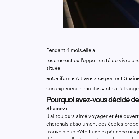
Pendant 4 mois,
e
lle a
récemment eu l’opportunité de vivre une
située
en
Californie
.
À travers ce portrait,
Shain
son expérience enrichissante à l’étrang
Pourquoi avez-vous décidé de
Shainez :
J’ai toujours aimé voyager et été ouver
cherchais absolument des écoles propos
trouvais que c‘était une expérience uni