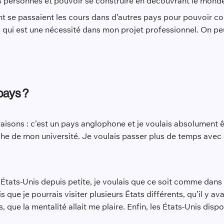
es personnes et pouvoir se construire en découvrant le mond
se passaient les cours dans d’autres pays pour pouvoir comp
s qui est une nécessité dans mon projet professionnel. On pe
pays ?
 raisons : c’est un pays anglophone et je voulais absolument êt
e de mon université. Je voulais passer plus de temps avec e
États-Unis depuis petite, je voulais que ce soit comme dans 
s que je pourrais visiter plusieurs États différents, qu’il y a
, que la mentalité allait me plaire. Enfin, les États-Unis di