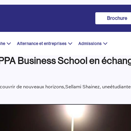
Brochure
che
Alternance et entreprises
Admissions
 PPA Business School en échange
écouvrir de nouveaux horizons,
Sellami
Sha
i
nez
, un
e
étudiant
e