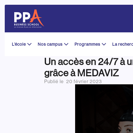
Skip
to
content
L’école
Nos campus
Programmes
La recher
Un accès en 24/7 à 
grâce à MEDAVIZ
Publié le
20 février 2023