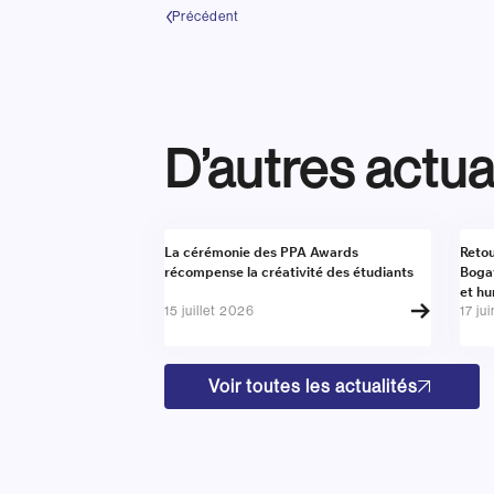
Précédent
D’autres actua
Actualité
Actu
La cérémonie des PPA Awards
Retou
récompense la créativité des étudiants
Boga
et h
15 juillet 2026
17 ju
Voir toutes les actualités