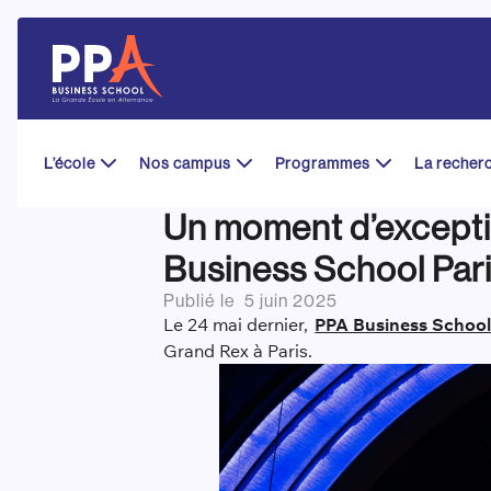
Skip
to
content
L’école
Nos campus
Programmes
La recher
Un moment d’excepti
Business School Par
Publié le
5 juin 2025
Le 24 mai dernier,
PPA Business Schoo
Grand Rex à Paris.