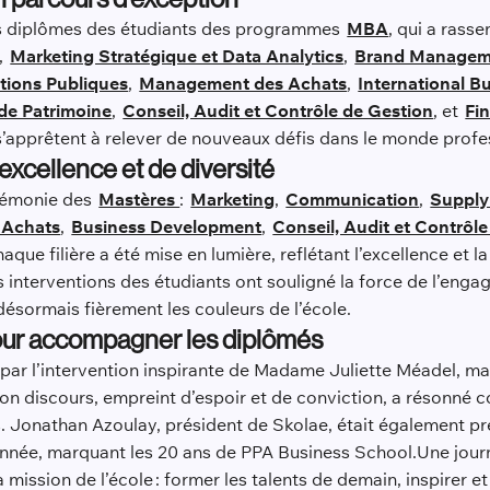
des diplômes des étudiants des programmes
MBA
, qui a rass
,
Marketing Stratégique et Data Analytics
,
Brand Managem
tions Publiques
,
Management des Achats
,
International B
de Patrimoine
,
Conseil, Audit et Contrôle de Gestion
, et
Fi
, s’apprêtent à relever de nouveaux défis dans le monde prof
excellence et de diversité
cérémonie des
Mastères
:
Marketing
,
Communication
,
Supply
 Achats
,
Business Development
,
Conseil, Audit et Contrôl
haque filière a été mise en lumière, reflétant l’excellence et
 interventions des étudiants ont souligné la force de l’engag
désormais fièrement les couleurs de l’école.
pour accompagner les diplômés
ar l’intervention inspirante de Madame Juliette Méadel, ma
Son discours, empreint d’espoir et de conviction, a résonné
s. Jonathan Azoulay, président de Skolae, était également p
 année, marquant les 20 ans de PPA Business School.Une jour
a mission de l’école : former les talents de demain, inspirer 