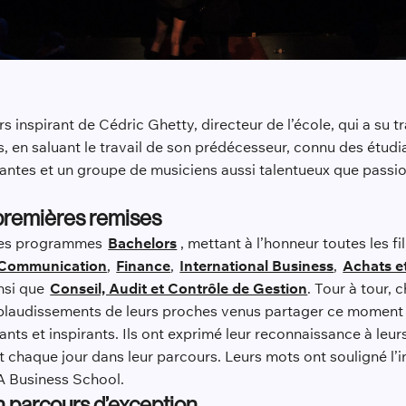
urs inspirant de Cédric Ghetty, directeur de l’école, qui a su
 en saluant le travail de son prédécesseur, connu des étudian
tes et un groupe de musiciens aussi talentueux que passion
 premières remises
 des programmes
Bachelors
, mettant à l’honneur toutes les fi
Communication
,
Finance
,
International Business
,
Achats e
insi que
Conseil, Audit et Contrôle de Gestion
. Tour à tour,
pplaudissements de leurs proches venus partager ce moment 
hants et inspirants. Ils ont exprimé leur reconnaissance à le
nt chaque jour dans leur parcours. Leurs mots ont souligné l’i
PA Business School.
n parcours d’exception