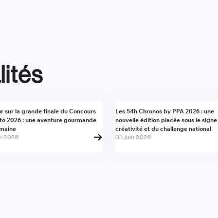
lités
alité
Actualité
r sur la grande finale du Concours
Les 54h Chronos by PPA 2026 : une
to 2026 : une aventure gourmande
nouvelle édition placée sous le signe
umaine
créativité et du challenge national
in 2026
03 juin 2026