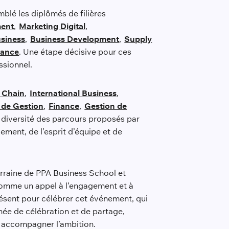
emblé les diplômés de filières
ent
,
Marketing Digital
,
usiness
,
Business Development
,
Supply
nance
. Une étape décisive pour ces
essionnel.
 Chain
,
International Business
,
e de Gestion
,
Finance
,
Gestion de
 la diversité des parcours proposés par
ement, de l’esprit d’équipe et de
rraine de PPA Business School et
 comme un appel à l’engagement et à
résent pour célébrer cet événement, qui
née de célébration et de partage,
et accompagner l’ambition.