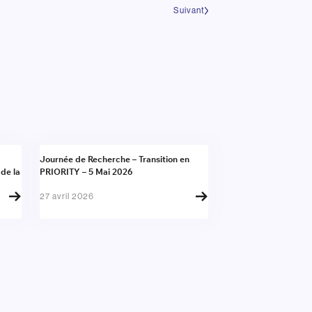
Suivant
Actualité
Journée de Recherche – Transition en
 de la
PRIORITY – 5 Mai 2026
27 avril 2026