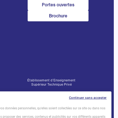
Portes ouvertes
Brochure
Établissement d’Enseignement
Supérieur Technique Privé
Dernière mise à jour : Novembre 2025
Continuer sans accepter
vos données personnelles, qu'elles soient collectées sur ce site ou dans nos
us proposer des services, contenus et publicités sur vos différents appareils