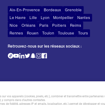
Aix-En-Provence
Bordeaux
Grenoble
Le Havre
Lille
Lyon
Montpellier
Nantes
Nice
Orléans
Paris
Poitiers
Reims
Rennes
Rouen
Toulon
Toulouse
Tours
Retrouvez-nous sur les réseaux sociaux :
sur vos appareils (cookies, pixels, etc.), combiner et transmettre entre partenaires 
t, y compris dans d'autres contextes.
Mentions légales
Tarifs
CGI
es de fidélité, adresses IP et emails, localisation, etc.) permet de développer et vo