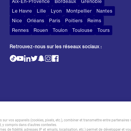
Aix-En-Provence
Bordeaux
Grenoble
Le Havre
Lille
Lyon
Montpellier
Nantes
Nice
Orléans
Paris
Poitiers
Reims
Rennes
Rouen
Toulon
Toulouse
Tours
Retrouvez-nous sur les réseaux sociaux :
Mentions légales
Tarifs
CGI
sur vos appareils (cookies, pixels, etc.), combiner et transmettre entre partenaires 
t, y compris dans d'autres contextes.
es de fidélité, adresses IP et emails, localisation, etc.) permet de développer et vo