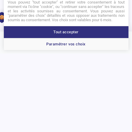
Vous pouvez "tout accepter" et retirer votre consentement à tout
Apprendre à bien nég
moment via l'icône "cookie", ou "continuer sans accepter" les traceurs
et les activités soumises au consentement. Vous pouvez aussi
"paramétrer des choix" détaillés et vous opposer aux traitements non
ocier, c’est donc faire preuve d’un fin esprit d’analyse et
1
soumis au consentement. Vos choix sont valables pour 6 mois.
d’être capable de réagir à bon escient en direct.
Tout accepter
Brochure
Portes ouvertes
Candidater
Paramétrer vos choix
Précédent
Suivant
D’autres actualités
Actualité
A
La cérémonie des PPA Awards récompense la créativité des étudiants
Re
go
15 juillet 2026
17
Voir toutes les actualités