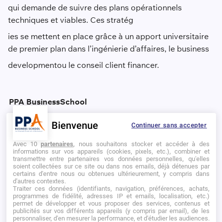
qui demande de suivre des plans opérationnels
techniques et viables. Ces stratég
ies se mettent en place grâce à un apport universitaire
de premier plan dans l’ingénierie d’affaires, le business
development
ou le conseil client financer.
PPA Business
School
intègre des modules de maîtrise pour bien apprendre à
Bienvenue
Continuer sans accepter
négocier au sein de ses
Avec 10
partenaires
, nous souhaitons stocker et accéder à des
Mastères Spécialisés
en alternance.
informations sur vos appareils (cookies, pixels, etc.), combiner et
transmettre entre partenaires vos données personnelles, qu'elles
soient collectées sur ce site ou dans nos emails, déjà détenues par
certains d'entre nous ou obtenues ultérieurement, y compris dans
d'autres contextes.
Savoir se manifester, contre-attaquer ou choisir le
Traiter ces données (identifiants, navigation, préférences, achats,
retrait sont des actes qui s’apprennent avec
programmes de fidélité, adresses IP et emails, localisation, etc.)
permet de développer et vous proposer des services, contenus et
l'expérience professionnelle et qui requièrent de se
publicités sur vos différents appareils (y compris par email), de les
personnaliser, d'en mesurer la performance, et d'étudier les audiences.
constituer une solide culture de la négociation.