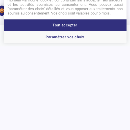
et les activités soumises au consentement. Vous pouvez aussi
compétences opérationnelles.
"paramétrer des choix" détaillés et vous opposer aux traitements non
1
soumis au consentement. Vos choix sont valables pour 6 mois.
Tout accepter
Brochure
Portes ouvertes
Candidater
Paramétrer vos choix
Précédent
Suivant
D’autres actualités
Actualité
A
La cérémonie des PPA Awards récompense la créativité des étudiants
Re
go
15 juillet 2026
17
Voir toutes les actualités