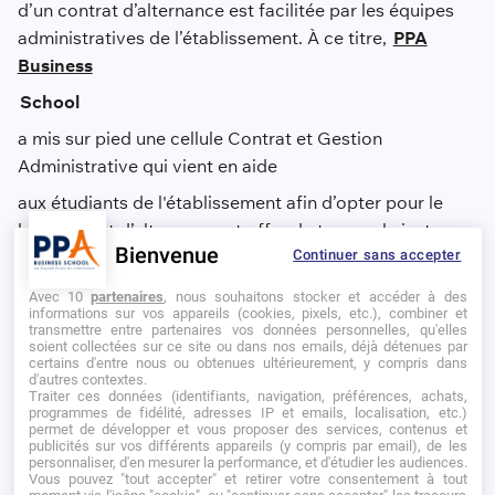
d’un contrat d’alternance est facilitée par les équipes
administratives de l’établissement. À ce titre,
PPA
Business
School
a mis sur pied une cellule Contrat et Gestion
Administrative qui vient en aide
aux étudiants de l'établissement afin d’opter pour le
bon contrat d’alternance et offre de trouver la juste
Bienvenue
Continuer sans accepter
entreprise d’accueil.
Avec 10
partenaires
, nous souhaitons stocker et accéder à des
informations sur vos appareils (cookies, pixels, etc.), combiner et
transmettre entre partenaires vos données personnelles, qu'elles
soient collectées sur ce site ou dans nos emails, déjà détenues par
certains d'entre nous ou obtenues ultérieurement, y compris dans
L’alternance est devenue une modalité d’apprentissage
d'autres contextes.
Traiter ces données (identifiants, navigation, préférences, achats,
centrale pour un cursus en école de commerce. Bien
programmes de fidélité, adresses IP et emails, localisation, etc.)
permet de développer et vous proposer des services, contenus et
choisir son type de
publicités sur vos différents appareils (y compris par email), de les
personnaliser, d'en mesurer la performance, et d'étudier les audiences.
contrat permet de s’assurer un déroulé serein de sa
Vous pouvez "tout accepter" et retirer votre consentement à tout
formation universitaire ainsi que l'acquisition de
moment via l'icône "cookie", ou "continuer sans accepter" les traceurs