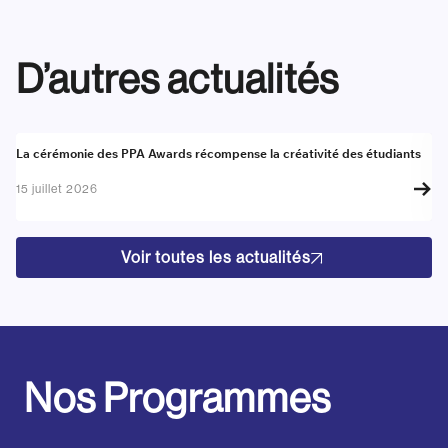
D’autres actualités
Actualité
A
La cérémonie des PPA Awards récompense la créativité des étudiants
Re
go
15 juillet 2026
17
Voir toutes les actualités
Nos Programmes