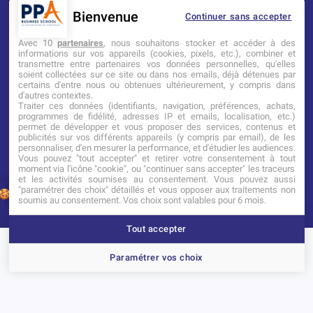
Bienvenue
Continuer sans accepter
Mentions légales
Tarifs
CGI
Avec 10
partenaires
, nous souhaitons stocker et accéder à des
informations sur vos appareils (cookies, pixels, etc.), combiner et
transmettre entre partenaires vos données personnelles, qu'elles
Établissement d’Enseignement
soient collectées sur ce site ou dans nos emails, déjà détenues par
Supérieur Technique Privé
certains d'entre nous ou obtenues ultérieurement, y compris dans
d'autres contextes.
Traiter ces données (identifiants, navigation, préférences, achats,
Dernière mise à jour : Novembre 2025
programmes de fidélité, adresses IP et emails, localisation, etc.)
permet de développer et vous proposer des services, contenus et
publicités sur vos différents appareils (y compris par email), de les
personnaliser, d'en mesurer la performance, et d'étudier les audiences.
Vous pouvez "tout accepter" et retirer votre consentement à tout
moment via l'icône "cookie", ou "continuer sans accepter" les traceurs
et les activités soumises au consentement. Vous pouvez aussi
"paramétrer des choix" détaillés et vous opposer aux traitements non
1
soumis au consentement. Vos choix sont valables pour 6 mois.
Tout accepter
Brochure
Portes ouvertes
Candidater
Paramétrer vos choix