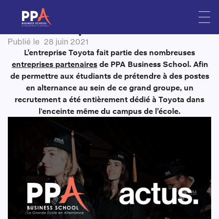
Le recrutement dédié Toyota
Skip
to
sur le campus de PPA
content
Publié le
28 juin 2021
L’entreprise Toyota fait partie des nombreuses
entreprises partenaires
de PPA Business School. Afin
de permettre aux étudiants de prétendre à des postes
en alternance au sein de ce grand groupe, un
recrutement a été entièrement dédié à Toyota dans
l'enceinte même du campus de l’école.