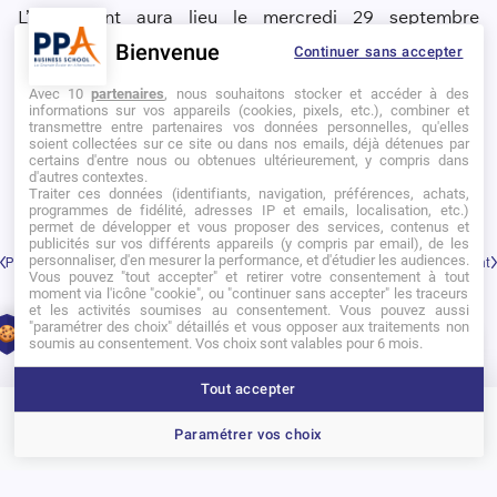
L’événement aura lieu le mercredi 29 septembre
prochain à 19H, dans les locaux de PPA Business
Bienvenue
Continuer sans accepter
School
, au 28-32 rue de l’Amiral Mouchez, 75014 Paris.
Avec 10
partenaires
, nous souhaitons stocker et accéder à des
informations sur vos appareils (cookies, pixels, etc.), combiner et
transmettre entre partenaires vos données personnelles, qu'elles
soient collectées sur ce site ou dans nos emails, déjà détenues par
certains d'entre nous ou obtenues ultérieurement, y compris dans
Afin de participer à l’événement,
cliquez ici.
d'autres contextes.
Traiter ces données (identifiants, navigation, préférences, achats,
programmes de fidélité, adresses IP et emails, localisation, etc.)
permet de développer et vous proposer des services, contenus et
publicités sur vos différents appareils (y compris par email), de les
personnaliser, d'en mesurer la performance, et d'étudier les audiences.
Précédent
Suivant
Vous pouvez "tout accepter" et retirer votre consentement à tout
moment via l'icône "cookie", ou "continuer sans accepter" les traceurs
et les activités soumises au consentement. Vous pouvez aussi
"paramétrer des choix" détaillés et vous opposer aux traitements non
1
soumis au consentement. Vos choix sont valables pour 6 mois.
Tout accepter
Brochure
Portes ouvertes
Candidater
Paramétrer vos choix
D’autres actualités