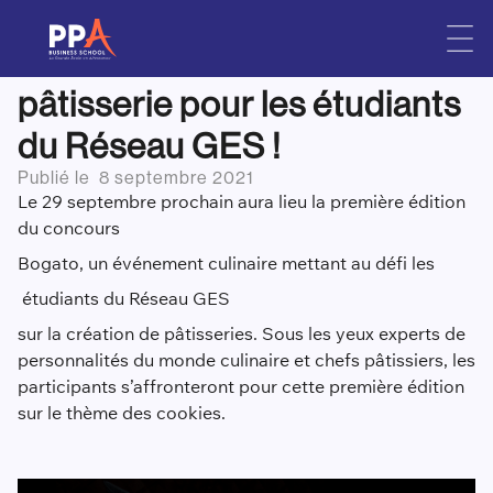
Bogato, le nouveau
Skip
to
concours national de
content
pâtisserie pour les étudiants
du Réseau GES !
Publié le
8 septembre 2021
Le 29 septembre prochain aura lieu la première édition
du concours
Bogato
, u
n événement culinaire mettant au défi
les
étudiants
du Réseau GES
sur la création de pâtisseries. Sous les yeux experts de
personnalités du monde culinaire et chefs pâtissiers, les
participants s’affronteront pour cette première édition
sur le thème des cookies.