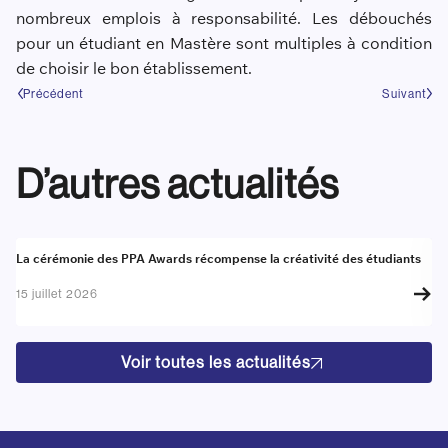
nombreux emplois à responsabilité. Les débouchés
pour un étudiant en Mastère sont multiples à condition
de choisir le bon établissement.
Précédent
Suivant
D’autres actualités
Actualité
A
La cérémonie des PPA Awards récompense la créativité des étudiants
Re
go
15 juillet 2026
17
Voir toutes les actualités