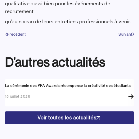
qualitative aussi bien pour les événements de
recrutement
qu’au niveau de leurs entretiens professionnels à venir.
Précédent
Suivant
D’autres actualités
Actualité
A
La cérémonie des PPA Awards récompense la créativité des étudiants
Re
go
15 juillet 2026
17
Voir toutes les actualités