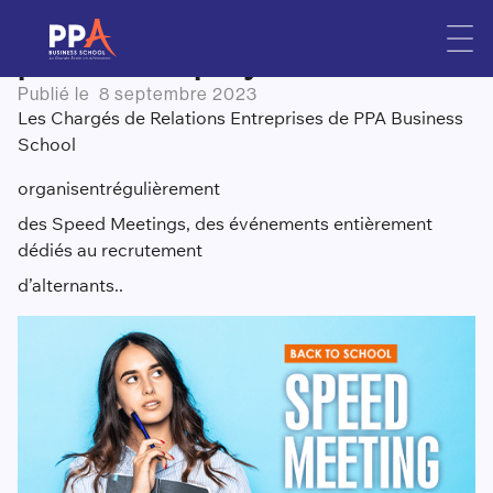
L’intérêt du Speed Meeting
Skip
to
pour un employeur
content
Publié le
8 septembre 2023
Les Chargés de Relations Entreprises de PPA Business
School
organise
nt
régulièrement
des Speed Meetings, des événements entièrement
dédiés au recrutement
d’alternant
s
..