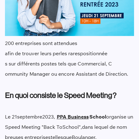
200 entreprises sont attendu
e
s
afin de trouver leurs perles rares
positionné
e
s sur différents postes tels que C
ommercial, C
ommunity
M
anager ou encore A
ssistant de D
irection.
En quoi consiste le Speed Meeting ?
Le 21
septembre
2023,
PPA Business
School
organise un
Speed Meeting
"Back To
School"
,
dans lequel de nom
breuses entreprises
tel
les
que
Boulanger,