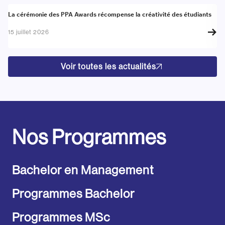
Actualité
A
La cérémonie des PPA Awards récompense la créativité des étudiants
Re
go
15 juillet 2026
17
Voir toutes les actualités
Nos Programmes
Bachelor en Management
Programmes Bachelor
Programmes MSc