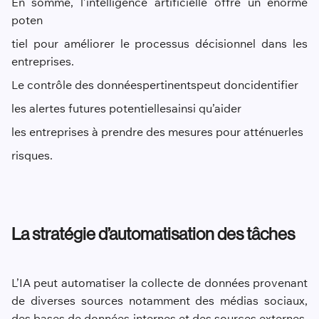
En somme, l’intelligence artificielle offre un énorme
poten
tiel pour améliorer le processus décisionnel dans les
entreprises.
L
e contrôle des données
pertinent
s
peut donc
identifier
les alertes futur
e
s potentielles
ainsi qu’aider
les entreprises à prendre des mesures pour atténuer
les
risques
.
La stratégie d’automatisation des tâches
L’IA peut automatiser la collecte de données provenant
de diverses sources notamment des médias sociaux,
des bases de données internes et des sources externes.