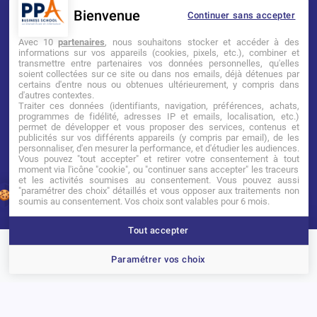
Bienvenue
Continuer sans accepter
Mentions légales
Tarifs
CGI
Avec 10
partenaires
, nous souhaitons stocker et accéder à des
informations sur vos appareils (cookies, pixels, etc.), combiner et
transmettre entre partenaires vos données personnelles, qu'elles
Établissement d’Enseignement
soient collectées sur ce site ou dans nos emails, déjà détenues par
Supérieur Technique Privé
certains d'entre nous ou obtenues ultérieurement, y compris dans
d'autres contextes.
Traiter ces données (identifiants, navigation, préférences, achats,
Dernière mise à jour : Novembre 2025
programmes de fidélité, adresses IP et emails, localisation, etc.)
permet de développer et vous proposer des services, contenus et
publicités sur vos différents appareils (y compris par email), de les
personnaliser, d'en mesurer la performance, et d'étudier les audiences.
Vous pouvez "tout accepter" et retirer votre consentement à tout
moment via l'icône "cookie", ou "continuer sans accepter" les traceurs
et les activités soumises au consentement. Vous pouvez aussi
"paramétrer des choix" détaillés et vous opposer aux traitements non
1
soumis au consentement. Vos choix sont valables pour 6 mois.
Tout accepter
Brochure
Portes ouvertes
Candidater
Paramétrer vos choix