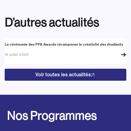
D’autres actualités
Actualité
A
La cérémonie des PPA Awards récompense la créativité des étudiants
Re
go
15 juillet 2026
17
Voir toutes les actualités
Nos Programmes