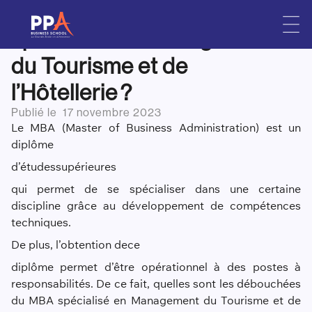
Que faire après un MBA
Skip
to
spécialisé en Management
content
du Tourisme et de
l’Hôtellerie ?
Publié le
17 novembre 2023
Le MBA (Master of Business Administration) est un
diplôme
d’étude
s
su
périeur
es
qui permet de se spécialiser dans une certaine
discipline grâce au développement de compétences
techniques.
De plus, l’obtention de
ce
diplôme permet d’être opérationnel à des postes à
responsabilités. De ce fait, quelles sont les débouchées
du MBA spécialisé en Management du Tourisme et de