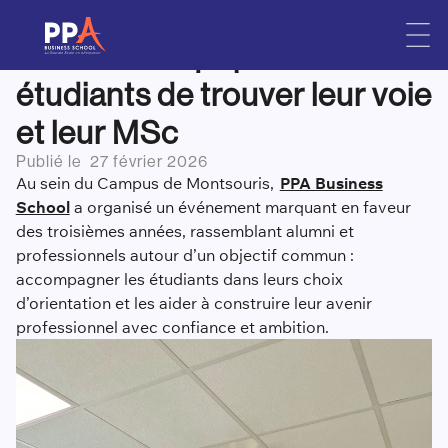
Boost Your Future : un
Skip
to
événement qui permet aux
content
étudiants de trouver leur voie
et leur MSc
Publié le
27 février 2026
Au sein du Campus de Montsouris,
PPA Business
School
a organisé un événement marquant en faveur
des troisièmes années, rassemblant alumni et
professionnels autour d’un objectif commun :
accompagner les étudiants dans leurs choix
d’orientation et les aider à construire leur avenir
professionnel avec confiance et ambition.