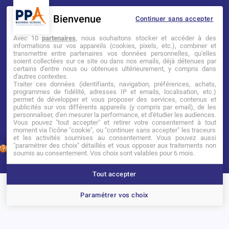
Bienvenue
Continuer sans accepter
Mentions légales
Tarifs
CGI
Avec 10
partenaires
, nous souhaitons stocker et accéder à des
informations sur vos appareils (cookies, pixels, etc.), combiner et
transmettre entre partenaires vos données personnelles, qu'elles
Établissement d’Enseignement
soient collectées sur ce site ou dans nos emails, déjà détenues par
Supérieur Technique Privé
certains d'entre nous ou obtenues ultérieurement, y compris dans
d'autres contextes.
Traiter ces données (identifiants, navigation, préférences, achats,
Dernière mise à jour : Novembre 2025
programmes de fidélité, adresses IP et emails, localisation, etc.)
permet de développer et vous proposer des services, contenus et
publicités sur vos différents appareils (y compris par email), de les
personnaliser, d'en mesurer la performance, et d'étudier les audiences.
Vous pouvez "tout accepter" et retirer votre consentement à tout
moment via l'icône "cookie", ou "continuer sans accepter" les traceurs
et les activités soumises au consentement. Vous pouvez aussi
"paramétrer des choix" détaillés et vous opposer aux traitements non
1
soumis au consentement. Vos choix sont valables pour 6 mois.
Tout accepter
Brochure
Portes ouvertes
Candidater
Paramétrer vos choix