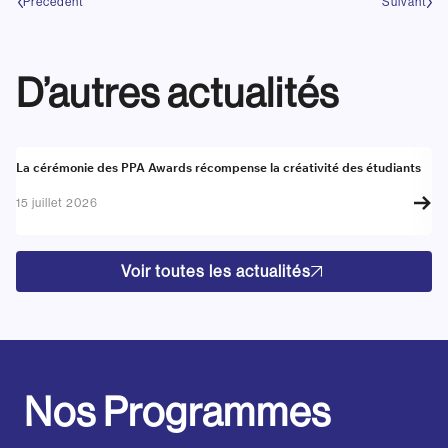
Précédent
Suivant
D’autres actualités
Actualité
A
La cérémonie des PPA Awards récompense la créativité des étudiants
Re
go
15 juillet 2026
17
Voir toutes les actualités
Nos Programmes