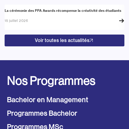
Actualité
A
La cérémonie des PPA Awards récompense la créativité des étudiants
Re
go
15 juillet 2026
17
Voir toutes les actualités
Nos Programmes
Bachelor en Management
Programmes Bachelor
Programmes MSc