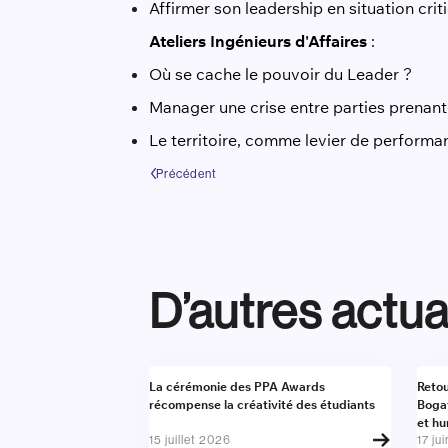
Affirmer son leadership en situation crit
Ateliers Ingénieurs d'Affaires
:
Où se cache le pouvoir du Leader ?
Manager une crise entre parties prenan
Le territoire, comme levier de performan
Précédent
D’autres actua
Actualité
Actu
La cérémonie des PPA Awards
Retou
récompense la créativité des étudiants
Boga
et h
15 juillet 2026
17 ju