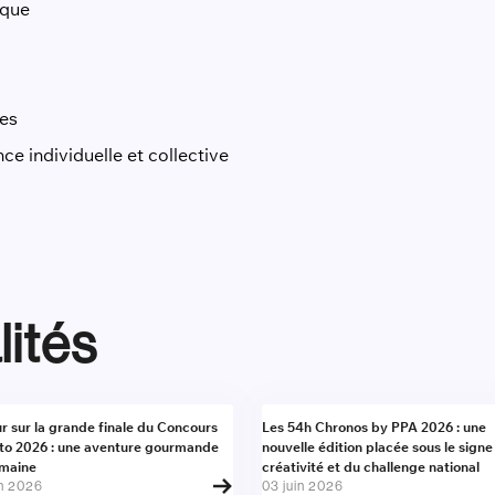
ique
tes
ce individuelle et collective
lités
alité
Actualité
r sur la grande finale du Concours
Les 54h Chronos by PPA 2026 : une
to 2026 : une aventure gourmande
nouvelle édition placée sous le signe
umaine
créativité et du challenge national
in 2026
03 juin 2026