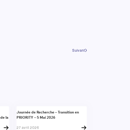
Suivant
Actualité
Journée de Recherche – Transition en
 de la
PRIORITY – 5 Mai 2026
27 avril 2026