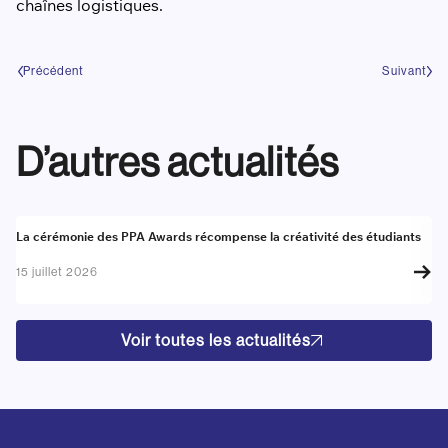
chaînes logistiques.
Précédent
Suivant
D’autres actualités
Actualité
A
La cérémonie des PPA Awards récompense la créativité des étudiants
Re
go
15 juillet 2026
17
Voir toutes les actualités