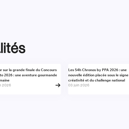
lités
alité
Actualité
r sur la grande finale du Concours
Les 54h Chronos by PPA 2026 : une
to 2026 : une aventure gourmande
nouvelle édition placée sous le signe
umaine
créativité et du challenge national
in 2026
03 juin 2026