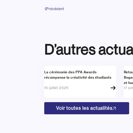
Précédent
D’autres actua
Actualité
Actu
La cérémonie des PPA Awards
Retou
récompense la créativité des étudiants
Boga
et h
15 juillet 2026
17 ju
Voir toutes les actualités