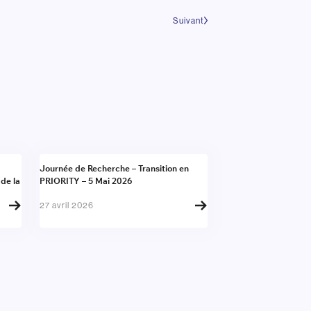
Suivant
Actualité
Journée de Recherche – Transition en
 de la
PRIORITY – 5 Mai 2026
27 avril 2026