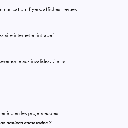
unication : flyers, affiches, revues
 site internet et intradef,
cérémonie aux invalides…) ainsi
er à bien les projets écoles.
vos anciens camarades ?