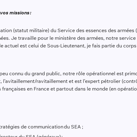
vos missions :
ation (statut militaire) du Service des essences des armées (S
s. Je travaille pour le ministère des armées, notre servic
e actuel est celui de Sous-Lieutenant, je fais partie du corps 
 peu connu du grand public, notre rôle opérationnel est prim
l’avitaillement/ravitaillement et est l’expert pétrolier (cont
 françaises en France et partout dans le monde (en opératio
ratégies de communication du SEA ;
recteur du SEA (généraux) ;