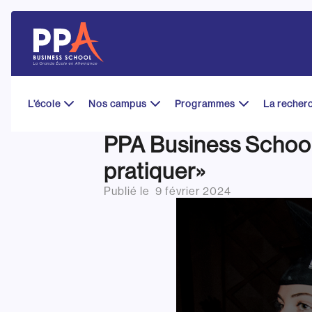
Skip
to
content
L’école
Nos campus
Programmes
La recher
PPA Business School:
pratiquer»
Publié le
9 février 2024