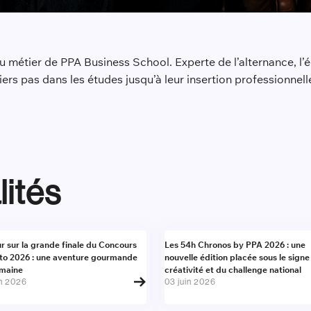
 métier de PPA Business School. Experte de l’alternance, l’
iers pas dans les études jusqu’à leur insertion professionnelle
lités
alité
Actualité
r sur la grande finale du Concours
Les 54h Chronos by PPA 2026 : une
to 2026 : une aventure gourmande
nouvelle édition placée sous le signe
umaine
créativité et du challenge national
in 2026
03 juin 2026