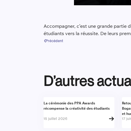
Accompagner, c’est une grande partie du
étudiants vers la réussite. De leurs prem
Précédent
D’autres actua
Actualité
Actu
La cérémonie des PPA Awards
Retou
récompense la créativité des étudiants
Boga
et h
15 juillet 2026
17 ju