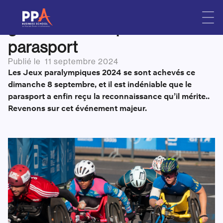
Jeux Paralympiques 2024 :
Skip
to
grande ferveur pour le
content
parasport
Publié le
11 septembre 2024
Les Jeux paralympiques 2024 se sont achevés ce
dimanche 8 septembre, et il est indéniable que le
parasport a enfin reçu la reconnaissance qu’il mérite..
Revenons sur cet événement majeur.