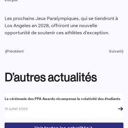
Les prochains Jeux Paralympiques, qui se tiendront à
Los Angeles en 2028, offriront une nouvelle
opportunité de soutenir ces athlètes d'exception.
Précédent
Suivant
D’autres actualités
Actualité
A
La cérémonie des PPA Awards récompense la créativité des étudiants
Re
go
15 juillet 2026
17