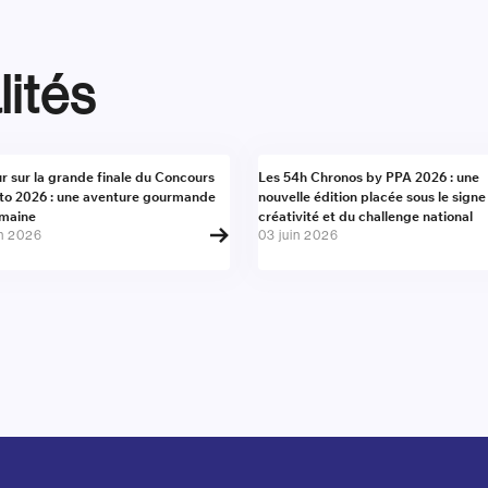
lités
alité
Actualité
r sur la grande finale du Concours
Les 54h Chronos by PPA 2026 : une
to 2026 : une aventure gourmande
nouvelle édition placée sous le signe
umaine
créativité et du challenge national
in 2026
03 juin 2026