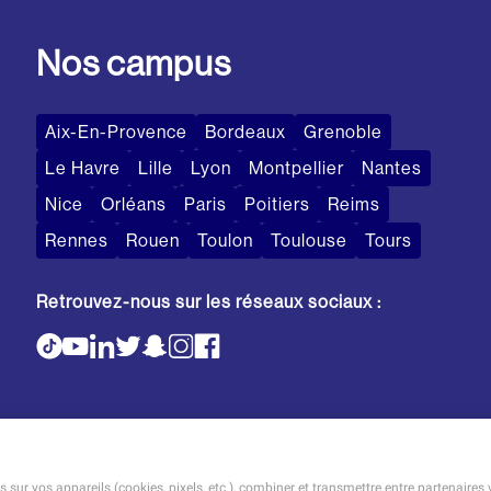
Nos campus
Aix-En-Provence
Bordeaux
Grenoble
Le Havre
Lille
Lyon
Montpellier
Nantes
Nice
Orléans
Paris
Poitiers
Reims
Rennes
Rouen
Toulon
Toulouse
Tours
Retrouvez-nous sur les réseaux sociaux :
sur vos appareils (cookies, pixels, etc.), combiner et transmettre entre partenaires 