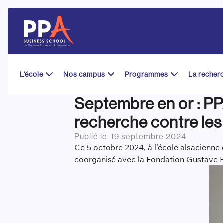
Skip
to
content
L’école
Nos campus
Programmes
La recher
Septembre en or : PPA
recherche contre les
Publié le
19 septembre 2024
Ce 5 octobre 2024, à l’école alsacienn
coorganisé avec la Fondation Gustave Ro