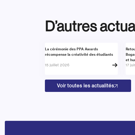
D’autres actua
Actualité
Actu
La cérémonie des PPA Awards
Retou
récompense la créativité des étudiants
Boga
et h
15 juillet 2026
17 ju
Voir toutes les actualités