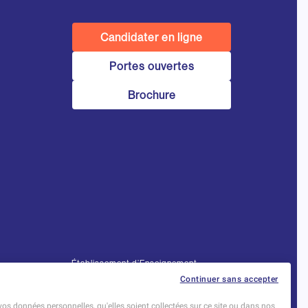
Candidater en ligne
Portes ouvertes
Brochure
Établissement d’Enseignement
Supérieur Technique Privé
Continuer sans accepter
Dernière mise à jour : Novembre 2025
vos données personnelles, qu'elles soient collectées sur ce site ou dans nos