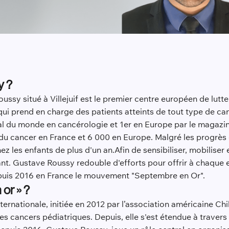
y ?
ssy situé à Villejuif est le premier centre européen de lutte 
ui prend en charge des patients atteints de tout type de canc
tal du monde en cancérologie et 1er en Europe par le maga
u cancer en France et 6 000 en Europe. Malgré les progrès d
 les enfants de plus d'un an.Afin de sensibiliser, mobiliser e
fant. Gustave Roussy redouble d'efforts pour offrir à chaque 
depuis 2016 en France le mouvement "Septembre en Or".
or » ?
rnationale, initiée en 2012 par l’association américaine Ch
r les cancers pédiatriques. Depuis, elle s'est étendue à trav