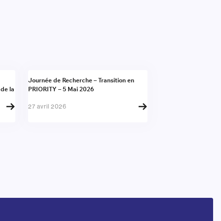
Actualité
Journée de Recherche – Transition en
 de la
PRIORITY – 5 Mai 2026
27 avril 2026